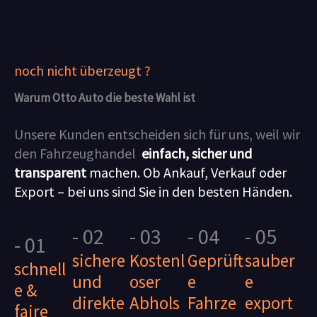
noch nicht überzeugt ?
Warum Otto Auto die beste Wahl ist
Unsere Kunden entscheiden sich für uns, weil wir
den Fahrzeughandel
einfach, sicher und
transparent
machen. Ob Ankauf, Verkauf oder
Export – bei uns sind Sie in den besten Händen.
- 02
- 03
- 04
- 05
- 01
sichere
Kostenl
Geprüft
sauber
schnell
und
oser
e
e
e &
direkte
Abhols
Fahrze
export
faire