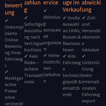
zahlun
ervice
uge im
abwickl
bewert
g
Verkauf
ung
✔
ung
Abholun
✔
✔ Große
✔ Zoll-
✔
g
Sofortige
Auswahl
und
Unkompl
europaw
Auszahlu
an LKWs,
Versandd
izierte
eit
ng nach
Bussen &
okument
Online-
organisie
Vertragsa
Baumasc
e
Bewertu
rt
bschluss
hinen
inklusive
ng Ihres
✔ Keine
✔ Kein
✔ Alle
✔
Fahrzeug
zusätzlic
Risiko –
Fahrzeug
Unterstü
s
hen
sichere
e
tzung
✔
Gebühre
Transakti
technisch
beim
Marktger
n
onen
geprüft &
internati
echte
einsatzb
onalen
Preise
ereit
Fahrzeug
ohne
export
versteckt