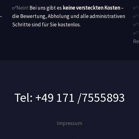
✅
Nein!
Bei uns gibt es
keine versteckten Kosten
–
✅ 
–
die Bewertung, Abholung und alle administrativen
✅ 
Schritte sind für Sie kostenlos.
✅ 
✅ 
Re
Tel: +49 171 /7555893
Impressum