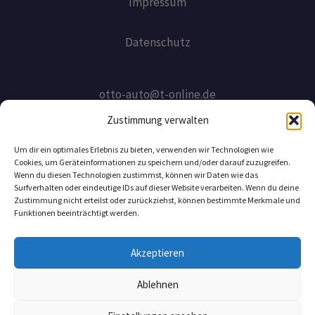
Impressum
Datenschutz
otto-auto@t-online.de
Zustimmung verwalten
ottoauto-riedel@gmx.net
Um dir ein optimales Erlebnis zu bieten, verwenden wir Technologien wie
Cookies, um Geräteinformationen zu speichern und/oder darauf zuzugreifen.
Wenn du diesen Technologien zustimmst, können wir Daten wie das
KFZ-Zentrum Otto Leider
Surfverhalten oder eindeutige IDs auf dieser Website verarbeiten. Wenn du deine
Europastr.5/2
Zustimmung nicht erteilst oder zurückziehst, können bestimmte Merkmale und
Funktionen beeinträchtigt werden.
77933 Lahr
Akzeptieren
Ablehnen
Copyright © 2026 Kfz zentrum | Powered by Kfz