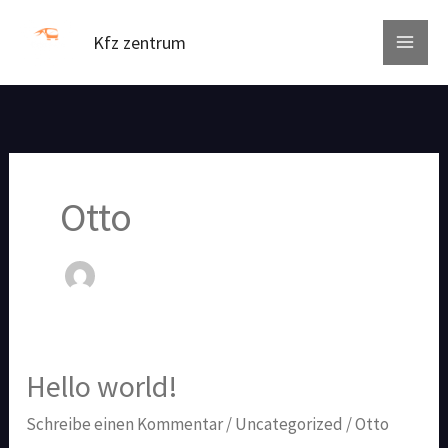
Zum
Inhalt
Kfz zentrum
springen
Otto
Hello world!
Hello
world!
Schreibe einen Kommentar
/
Uncategorized
/
Otto